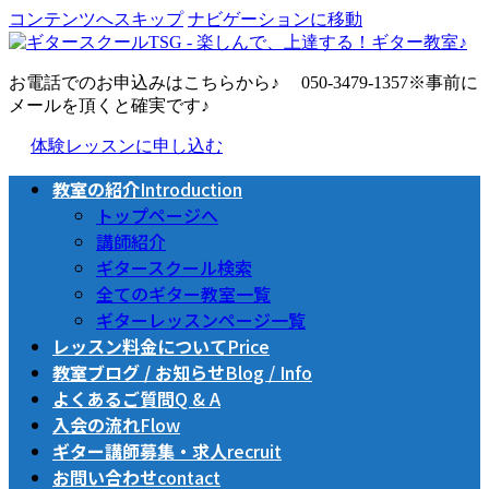
コンテンツへスキップ
ナビゲーションに移動
お電話でのお申込みはこちらから♪
050-3479-1357
※事前に
メールを頂くと確実です♪
体験レッスンに申し込む
教室の紹介
Introduction
トップページへ
講師紹介
ギタースクール検索
全てのギター教室一覧
ギターレッスンページ一覧
レッスン料金について
Price
教室ブログ / お知らせ
Blog / Info
よくあるご質問
Q & A
入会の流れ
Flow
ギター講師募集・求人
recruit
お問い合わせ
contact