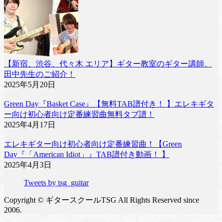
【新宿、渋谷、代々木 エリア】ギター教室のギター講師、
田中先生のご紹介！
2025年5月20日
Green Day『Basket Case』【無料TAB譜付き！ 】エレキギタ
ー向け初心者向け定番練習曲無料タブ譜！
2025年4月17日
エレキギター向け初心者向け定番練習曲！【Green
Day『「American Idiot」』TAB譜付き動画！ 】
2025年4月3日
Tweets by tsg_guitar
Copyright © ギタースクールTSG All Rights Reserved since
2006.