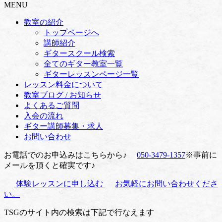
MENU
教室の紹介
トップページへ
講師紹介
ギタースクール検索
全てのギター教室一覧
ギターレッスンページ一覧
レッスン料金について
教室ブログ / お知らせ
よくあるご質問
入会の流れ
ギター講師募集・求人
お問い合わせ
お電話でのお申込みはこちらから♪
050-3479-1357
※事前に
メールを頂くと確実です♪
体験レッスンに申し込む
お気軽にお問い合わせくださ
い。
TSGのサイト内の検索は下記で行なえます