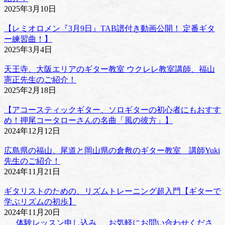
2025年3月10日
【レミオロメン『3月9日』TAB譜付き動画公開！ 定番ギタ
ー練習曲！】
2025年3月4日
天王寺、大阪エリアのギター教室 ウクレレ教室講師、福山
憲正先生のご紹介！
2025年2月18日
【アコースティックギター、ソロギターの初心者にもおすす
め！押尾コータローさんの名曲「風の彼方」】
2024年12月12日
広島県の福山、尾道と岡山県の倉敷のギター教室 講師Yuki
先生のご紹介！
2024年11月21日
ギタリストのための、リズムトレーニング超入門【ギターで
学ぶリズムの初歩】
2024年11月20日
体験レッスン申し込み
お気軽にお問い合わせくださ