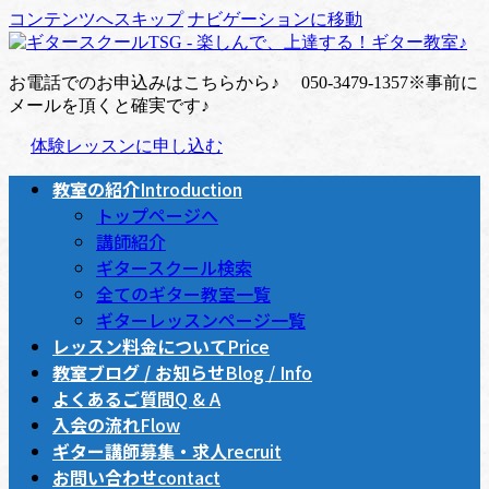
コンテンツへスキップ
ナビゲーションに移動
お電話でのお申込みはこちらから♪
050-3479-1357
※事前に
メールを頂くと確実です♪
体験レッスンに申し込む
教室の紹介
Introduction
トップページへ
講師紹介
ギタースクール検索
全てのギター教室一覧
ギターレッスンページ一覧
レッスン料金について
Price
教室ブログ / お知らせ
Blog / Info
よくあるご質問
Q & A
入会の流れ
Flow
ギター講師募集・求人
recruit
お問い合わせ
contact