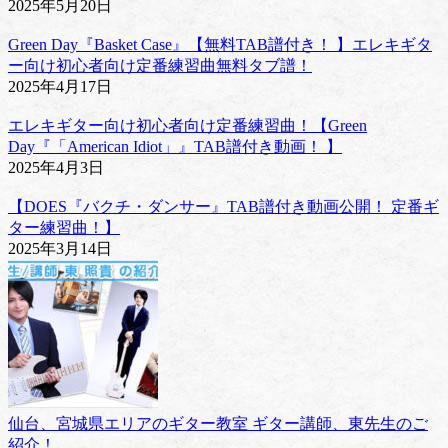
2025年5月20日
Green Day『Basket Case』【無料TAB譜付き！ 】エレキギタ
ー向け初心者向け定番練習曲無料タブ譜！
2025年4月17日
エレキギター向け初心者向け定番練習曲！【Green
Day『「American Idiot」』TAB譜付き動画！ 】
2025年4月3日
【DOES『バクチ・ダンサー』TAB譜付き動画公開！ 定番ギ
ター練習曲！】
2025年3月14日
仙台、宮城県エリアのギター教室 ギター講師、東先生のご
紹介！