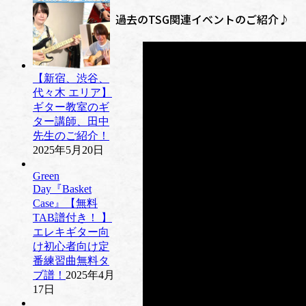
過去のTSG関連イベントのご紹介♪
【新宿、渋谷、
代々木 エリア】
ギター教室のギ
ター講師、田中
先生のご紹介！
2025年5月20日
Green
Day『Basket
Case』【無料
TAB譜付き！ 】
エレキギター向
け初心者向け定
番練習曲無料タ
ブ譜！
2025年4月
17日