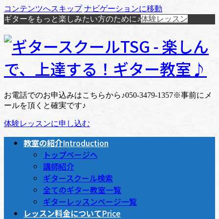
コンテンツへスキップ
ナビゲーションに移動
ギターをもっと楽しみたい方のために♪
体験レッスン
お電話でのお申込みはこちらから♪
050-3479-1357
※事前にメ
ールを頂くと確実です♪
体験レッスンに申し込む
教室の紹介
Introduction
トップページへ
講師紹介
ギタースクール検索
全てのギター教室一覧
ギターレッスンページ一覧
レッスン料金について
Price