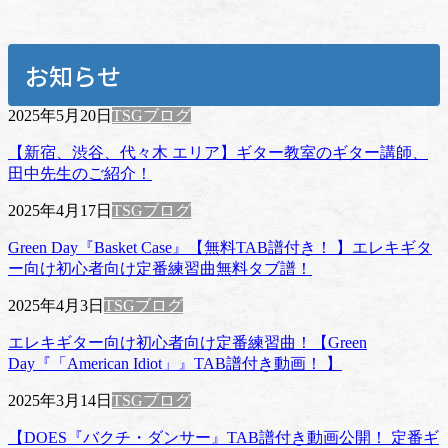
お知らせ
2025年5月20日
TSGブログ
【新宿、渋谷、代々木 エリア】ギター教室のギター講師、
田中先生のご紹介！
2025年4月17日
TSGブログ
Green Day『Basket Case』【無料TAB譜付き！ 】エレキギタ
ー向け初心者向け定番練習曲無料タブ譜！
2025年4月3日
TSGブログ
エレキギター向け初心者向け定番練習曲！【Green
Day『「American Idiot」』TAB譜付き動画！ 】
2025年3月14日
TSGブログ
【DOES『バクチ・ダンサー』TAB譜付き動画公開！ 定番ギ