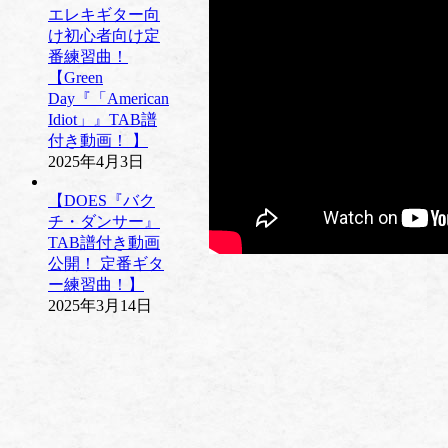
エレキギター向
け初心者向け定
番練習曲！
【Green
Day『「American
Idiot」』TAB譜
付き動画！ 】
2025年4月3日
【DOES『バク
チ・ダンサー』
TAB譜付き動画
公開！ 定番ギタ
ー練習曲！】
2025年3月14日