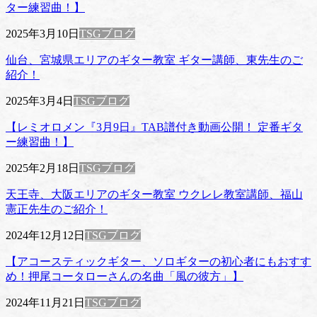
ター練習曲！】
2025年3月10日
TSGブログ
仙台、宮城県エリアのギター教室 ギター講師、東先生のご
紹介！
2025年3月4日
TSGブログ
【レミオロメン『3月9日』TAB譜付き動画公開！ 定番ギタ
ー練習曲！】
2025年2月18日
TSGブログ
天王寺、大阪エリアのギター教室 ウクレレ教室講師、福山
憲正先生のご紹介！
2024年12月12日
TSGブログ
【アコースティックギター、ソロギターの初心者にもおすす
め！押尾コータローさんの名曲「風の彼方」】
2024年11月21日
TSGブログ