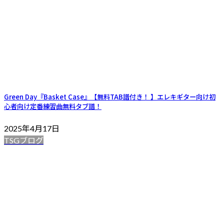
Green Day『Basket Case』【無料TAB譜付き！ 】エレキギター向け初
心者向け定番練習曲無料タブ譜！
2025年4月17日
TSGブログ