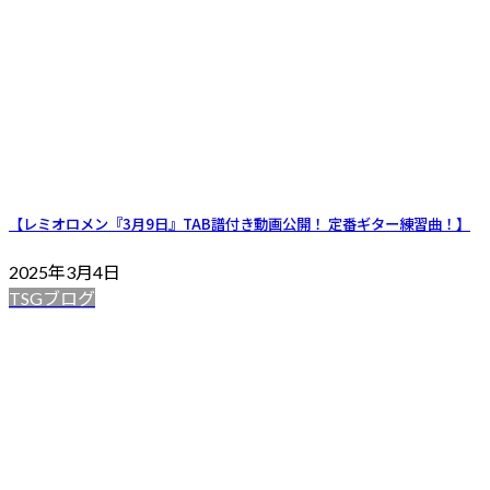
【レミオロメン『3月9日』TAB譜付き動画公開！ 定番ギター練習曲！】
2025年3月4日
TSGブログ