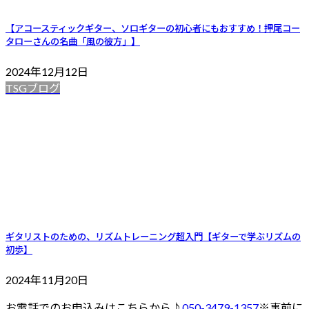
【アコースティックギター、ソロギターの初心者にもおすすめ！押尾コー
タローさんの名曲「風の彼方」】
2024年12月12日
TSGブログ
ギタリストのための、リズムトレーニング超入門【ギターで学ぶリズムの
初歩】
2024年11月20日
お電話でのお申込みはこちらから♪
050-3479-1357
※事前に