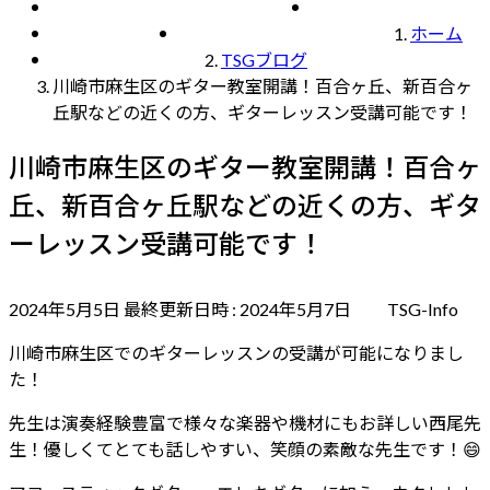
教室ブログ / お知らせ
Blog / Info
よくあるご質問
Q & A
入会の流れ
Flow
ギター講師募集・求人
recruit
ホーム
お問い合わせ
contact
TSGブログ
川崎市麻生区のギター教室開講！百合ヶ丘、新百合ヶ
丘駅などの近くの方、ギターレッスン受講可能です！
川崎市麻生区のギター教室開講！百合ヶ
丘、新百合ヶ丘駅などの近くの方、ギタ
ーレッスン受講可能です！
2024年5月5日
最終更新日時 :
2024年5月7日
TSG-Info
川崎市麻生区でのギターレッスンの受講が可能になりまし
た！
先生は演奏経験豊富で様々な楽器や機材にもお詳しい西尾先
生！優しくてとても話しやすい、笑顔の素敵な先生です！😄