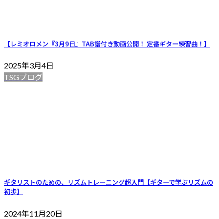
【レミオロメン『3月9日』TAB譜付き動画公開！ 定番ギター練習曲！】
2025年3月4日
TSGブログ
ギタリストのための、リズムトレーニング超入門【ギターで学ぶリズムの
初歩】
2024年11月20日