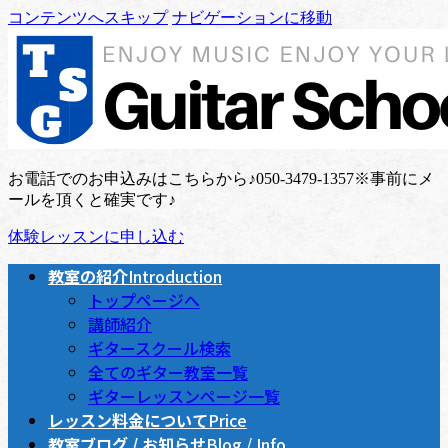
コンテンツへスキップ
ナビゲーションに移動
お電話でのお申込みはこちらから♪
050-3479-1357
※事前にメ
ールを頂くと確実です♪
体験レッスンに申し込む
教室の紹介
Introduction
トップページへ
講師紹介
ギタースクール検索
全てのギター教室一覧
ギターレッスンページ一覧
レッスン料金について
Price
教室ブログ / お知らせ
Blog / Info