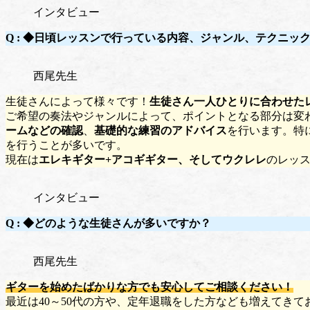
インタビュー
Q :
◆
日頃レッスンで行っている内容、ジャンル、テクニック
西尾先生
生徒さんによって様々です！
生徒さん一人ひとりに合わせた
ご希望の奏法やジャンルによって、ポイントとなる部分は変
ームなどの確認
、
基礎的な練習のアドバイス
を行います。特
を行うことが多いです。
現在は
エレキギター+アコギギター、そしてウクレレ
のレッ
インタビュー
Q :
◆どのような生徒さんが多いですか？
西尾先生
ギターを始めたばかりな方でも安心してご相談ください！
最近は40～50代の方や、定年退職をした方なども増えてき