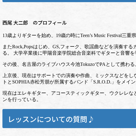
西尾 大二郎 のプロフィール
13歳よりギターを始め、19歳の時にTeen’s Music Festival
またRock,Popsはじめ、GS,フォーク、歌謡曲などを演奏
る。 大学卒業後に甲陽音楽学院総合音楽科でギターと音響を
その後、名古屋のライブハウス今池TokuzoでPAとして携わる
上京後、現在はサポートでの演奏や作曲、ミックスなどをしなが
トとSOPHIA赤松芳朋が所属するバンド「S.R.O.D.」をメ
現在はエレキギター、アコースティックギター、ウクレレな
ンを行っている。
レッスンについての質問♪