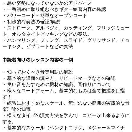
・悪い姿勢になっていないかのアドバイス
・一番初めに取り組むべきギター練習内容の確認
・パワーコード～簡単なオープンコード
・初歩的な奏法の確認/解説
・ストローク、アルペジオ、カッティング、ブリッジミュー
ト、オルタネイトピッキングなどの奏法。
・ハンマリング、プリング、スライド、グリッサンド、チョ
ーキング、ビブラートなどの奏法
中級者向けのレッスン内容の一例
・知っておくべき音楽用語の解説
・基本的な譜面の読み方、リピードマークなどの確認
・良い音をだすための機材の知識、音作りについて
・様々なコードフォーム、基本的なものは全て把握を目指
す！
・練習におすすめなスケール、無理のない範囲の実践的な音
楽理論の知識
・様々なタイプの演奏方法を学んで、コピーが出来るように
する。
・基本的なスケール（ペンタトニック、メジャー＆マイナ