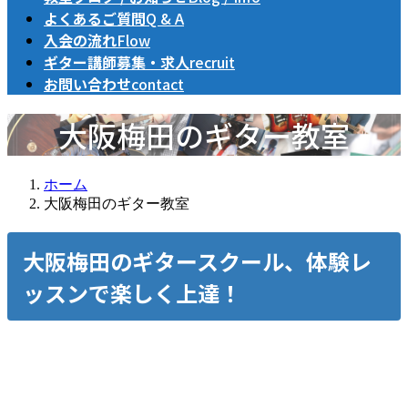
よくあるご質問
Q & A
入会の流れ
Flow
ギター講師募集・求人
recruit
お問い合わせ
contact
大阪梅田のギター教室
ホーム
大阪梅田のギター教室
大阪梅田
のギタースクール、体験レ
ッスンで楽しく上達！