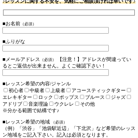
♪レッスンに関する不安を、気軽にご相談頂ければ幸いです♪
■お名前
（必須）
■ふりがな
■メールアドレス
【注意！】アドレスが間違ってい
（必須）
るとご返信が出来ません。よくご確認下さい！
■レッスン希望の内容/ジャンル
初心者
中級者
上級者
アコースティックギター
エレキギター
ロック
ポップス
ブルース
ジャズ
アドリブ
音楽理論
ウクレレ
その他
※分かる範囲で結構です♪
■レッスン希望の地域
（必須）
（例）「渋谷」「池袋駅近辺」「下北沢」など希望のレッス
ン地域をご記入下さい。記入は必須となります。