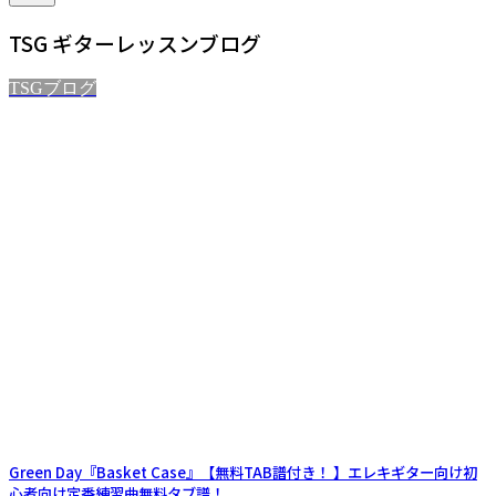
TSG ギターレッスンブログ
TSGブログ
Green Day『Basket Case』【無料TAB譜付き！ 】エレキギター向け初
心者向け定番練習曲無料タブ譜！