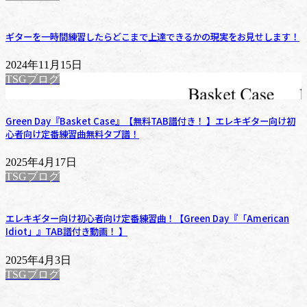
ギターを一時間練習したらどこまで上達できるかの現実をお見せします！
2024年11月15日
TSGブログ
Green Day『Basket Case』【無料TAB譜付き！ 】エレキギター向け初
心者向け定番練習曲無料タブ譜！
2025年4月17日
TSGブログ
エレキギター向け初心者向け定番練習曲！【Green Day『「American
Idiot」』TAB譜付き動画！ 】
2025年4月3日
TSGブログ