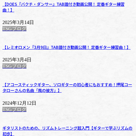
【DOES『バクチ・ダンサー』TAB譜付き動画公開！ 定番ギター練習
曲！】
2025年3月14日
TSGブログ
【レミオロメン『3月9日』TAB譜付き動画公開！ 定番ギター練習曲！】
2025年3月4日
TSGブログ
【アコースティックギター、ソロギターの初心者にもおすすめ！押尾コー
タローさんの名曲「風の彼方」】
2024年12月12日
TSGブログ
ギタリストのための、リズムトレーニング超入門【ギターで学ぶリズムの
初歩】