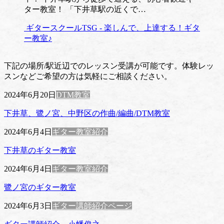
ター教室！ 「下井草駅の近くで…
ギタースクールTSG - 楽しんで、上達する！ギタ
ー教室♪
下記の場所/駅近辺でのレッスン受講が可能です。体験レッ
スンなどご希望の方は気軽にご相談ください。
2024年6月20日
DTM教室
下井草、鷺ノ宮、中野区の作曲/編曲/DTM教室
2024年6月4日
ギター教室紹介
下井草のギター教室
2024年6月4日
ギター教室紹介
鷺ノ宮のギター教室
2024年6月3日
ギター講師紹介ページ