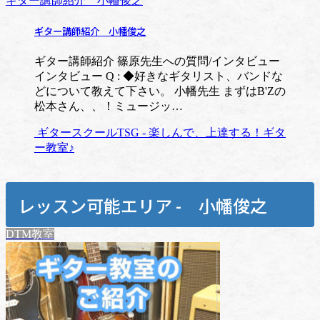
ギター講師紹介 小幡俊之
ギター講師紹介 小幡俊之
ギター講師紹介 篠原先生への質問/インタビュー
インタビュー Q : ◆好きなギタリスト、バンドな
どについて教えて下さい。 小幡先生 まずはB'Zの
松本さん、、！ミュージッ…
ギタースクールTSG - 楽しんで、上達する！ギタ
ー教室♪
レッスン可能エリア - 小幡俊之
DTM教室