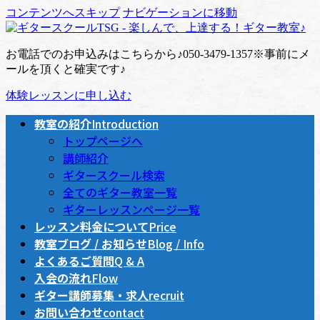
コンテンツへスキップ
ナビゲーションに移動
お電話でのお申込みはこちらから♪
050-3479-1357
※事前にメ
ールを頂くと確実です♪
体験レッスンに申し込む
教室の紹介
Introduction
トップページへ
講師紹介
ギタースクール検索
全てのギター教室一覧
ギターレッスンページ一覧
レッスン料金について
Price
教室ブログ / お知らせ
Blog / Info
よくあるご質問
Q & A
入会の流れ
Flow
ギター講師募集・求人
recruit
お問い合わせ
contact