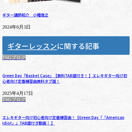
ギター講師紹介 小幡俊之
2024年6月3日
ギターレッスン
に関する記事
TSGブログ
Green Day『Basket Case』【無料TAB譜付き！ 】エレキギター向け初
心者向け定番練習曲無料タブ譜！
2025年4月17日
TSGブログ
エレキギター向け初心者向け定番練習曲！【Green Day『「American
Idiot」』TAB譜付き動画！ 】