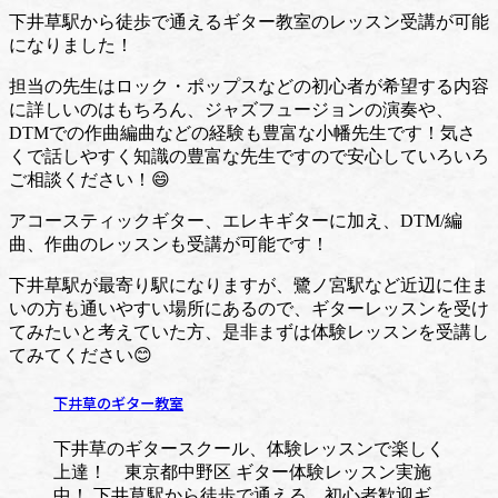
下井草駅から徒歩で通えるギター教室のレッスン受講が可能
になりました！
担当の先生はロック・ポップスなどの初心者が希望する内容
に詳しいのはもちろん、ジャズフュージョンの演奏や、
DTMでの作曲編曲などの経験も豊富な小幡先生です！気さ
くで話しやすく知識の豊富な先生ですので安心していろいろ
ご相談ください！😄
アコースティックギター、エレキギターに加え、DTM/編
曲、作曲のレッスンも受講が可能です！
下井草駅が最寄り駅になりますが、鷺ノ宮駅など近辺に住ま
いの方も通いやすい場所にあるので、ギターレッスンを受け
てみたいと考えていた方、是非まずは体験レッスンを受講し
てみてください😊
下井草のギター教室
下井草のギタースクール、体験レッスンで楽しく
上達！ 東京都中野区 ギター体験レッスン実施
中！ 下井草駅から徒歩で通える、初心者歓迎ギ