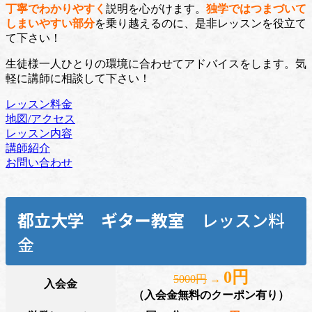
丁寧でわかりやすく
説明を心がけます。
独学ではつまづいて
しまいやすい部分
を乗り越えるのに、是非レッスンを役立て
て下さい！
生徒様一人ひとりの環境に合わせてアドバイスをします。気
軽に講師に相談して下さい！
レッスン料金
地図/アクセス
レッスン内容
講師紹介
お問い合わせ
都立大学
ギター教室
レッスン料
金
0円
5000円
→
入会金
（入会金無料のクーポン有り）