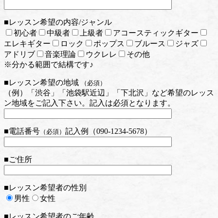
■レッスン希望の内容/ジャンル
初心者
中級者
上級者
アコースティックギター
エレキギター
ロック
ポップス
ブルース
ジャズ
アドリブ
音楽理論
ウクレレ
その他
※分かる範囲で結構です♪
■レッスン希望の地域
（必須）
（例）「渋谷」「池袋駅近辺」「下北沢」など希望のレッス
ン地域をご記入下さい。記入は必須となります。
■電話番号
記入例（090-1234-5678）
（必須）
■ご住所
■レッスン希望者の性別
男性
女性
■レッスン希望者のご年齢