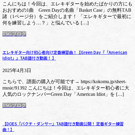
こんにちは！今回は、エレキギターを始めたばかりの方にも
おおすめの1曲 Green Dayの名曲「Basket Case」の無料TAB
諸（1ページ分）をご紹介します！ 「エレキギターで最初に
何を練習しよう…？」と悩んでいる […]
TSGブログ
エレキギター向け初心者向け定番練習曲！【Green Day『「American
Idiot」』TAB譜付き動画！ 】
2025年4月3日
こちらで、譜面の購入が可能です→ https://kokomu.jp/sheet-
music/91392 こんにちは！今回は、エレキギター初心者に大
人気のロックナンバーGreen Day「American Idiot」を […]
TSGブログ
【DOES『バクチ・ダンサー』TAB譜付き動画公開！ 定番ギター練習
曲！】