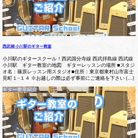
西武線 小川駅のギター教室
小川駅のギタースクール！西武国分寺線 西武拝島線 西武線
小川駅 ギター教室の地図 ギターレッスンの場所 ■スタジ
オ名：篠原レッスン用スタジオ■住所：東京都東村山市富士
見町１−１４ ※お越しの際は必ず事前にご連絡を下さい […]
ギター教室紹介