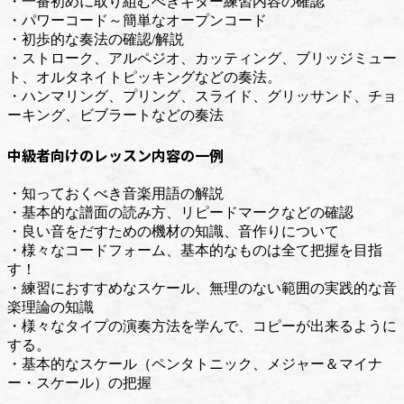
・一番初めに取り組むべきギター練習内容の確認
・パワーコード～簡単なオープンコード
・初歩的な奏法の確認/解説
・ストローク、アルペジオ、カッティング、ブリッジミュー
ト、オルタネイトピッキングなどの奏法。
・ハンマリング、プリング、スライド、グリッサンド、チョ
ーキング、ビブラートなどの奏法
中級者向けのレッスン内容の一例
・知っておくべき音楽用語の解説
・基本的な譜面の読み方、リピードマークなどの確認
・良い音をだすための機材の知識、音作りについて
・様々なコードフォーム、基本的なものは全て把握を目指
す！
・練習におすすめなスケール、無理のない範囲の実践的な音
楽理論の知識
・様々なタイプの演奏方法を学んで、コピーが出来るように
する。
・基本的なスケール（ペンタトニック、メジャー＆マイナ
ー・スケール）の把握