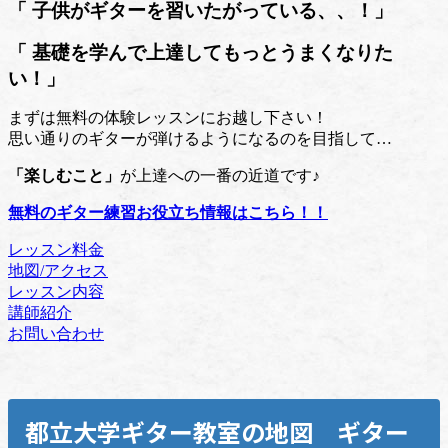
「 子供がギターを習いたがっている、、！
」
「 基礎を学んで上達してもっとうまくなりた
い！」
まずは無料の体験レッスンにお越し下さい！
思い通りのギターが弾けるようになるのを目指して…
「楽しむこと」
が上達への一番の近道です♪
無料のギター練習お役立ち情報はこちら！！
レッスン料金
地図/アクセス
レッスン内容
講師紹介
お問い合わせ
都立大学ギター教室の地図 ギター