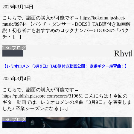
2025年3月14日
こちらで、譜面の購入が可能です→ https://kokomu.jp/sheet-
music/89744 【バクチ・ダンサー - DOES】TAB譜付き動画解
説！初心者にもおすすめのロックナンバー♪ DOESの「バク
チ・ […]
TSGブログ
【レミオロメン『3月9日』TAB譜付き動画公開！ 定番ギター練習曲！】
2025年3月4日
こちらで、譜面の購入が可能です→
https://publish.piascore.com/scores/319651 こんにちは！今回の
ギター動画では、レミオロメンの名曲『3月9日』を演奏しま
した♪ 卒業シーズンになる […]
TSGブログ