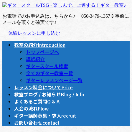
コ
ナ
ン
ビ
お電話でのお申込みはこちらから♪
050-3479-1357
※事前に
テ
ゲ
メールを頂くと確実です♪
ン
ー
ツ
シ
体験レッスンに申し込む
へ
ョ
ス
ン
教室の紹介
Introduction
キ
に
トップページへ
ッ
移
講師紹介
プ
動
ギタースクール検索
全てのギター教室一覧
ギターレッスンページ一覧
レッスン料金について
Price
教室ブログ / お知らせ
Blog / Info
よくあるご質問
Q & A
入会の流れ
Flow
ギター講師募集・求人
recruit
お問い合わせ
contact