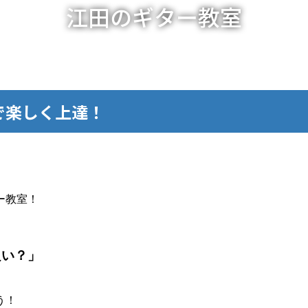
江田のギター教室
で楽しく上達！
ー教室！
良い？
」
」
う！