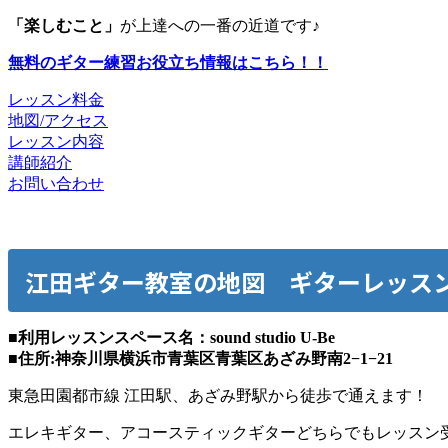
「楽しむこと」
が上達への一番の近道です♪
無料のギター練習お役立ち情報はこちら！！
レッスン料金
地図/アクセス
レッスン内容
講師紹介
お問い合わせ
江田ギター教室の地図 ギターレッス
■利用レッスンスペース名：sound studio U-Be
■住所:神奈川県横浜市青葉区青葉区あざみ野南2−1−21
東急田園都市線 江田駅、あざみ野駅から徒歩で通えます！
エレキギター、アコースティックギターどちらでもレッスン