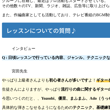
グループに在籍し、最近はソロ活動もスタートさせている。
その他数々のTV、新聞、ラジオ、雑誌、広告等に取り上げ
また、作編曲家としても活動しており、テレビ番組のBGM
レッスンについての質問♪
インタビュー
Q : 日頃レッスンで行っている内容、ジャンル、テクニック
宮田先生
やっぱり上級者さんよりも
初心者さんが多いです
よ！
ギター
生徒さんによりますが、やっぱり
流行りの曲に関するギター
今思いつくのだと、、
Yoasobi、優里、まふまふ、Ado
具体的な弾きこなせるようになるための
テクニック、基礎練