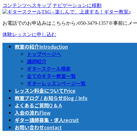
コンテンツへスキップ
ナビゲーションに移動
お電話でのお申込みはこちらから♪
050-3479-1357
※事前にメー
体験レッスンに申し込む
教室の紹介
Introduction
トップページへ
講師紹介
ギタースクール検索
全てのギター教室一覧
ギターレッスンページ一覧
レッスン料金について
Price
教室ブログ / お知らせ
Blog / Info
よくあるご質問
Q & A
入会の流れ
Flow
ギター講師募集・求人
recruit
お問い合わせ
contact