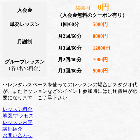
0円
5000円
→
入会金
（入会金無料のクーポン有り）
単発レッスン
1回/60分
5000円
月2回/60分
8000円
月謝制
月3回/60分
12000円
月2回/60分
7000円
グループレッスン
（各1名の料金）
月3回/60分
9000円
※レンタルスペースを使ってのレッスンの場合はスタジオ代
が、またセッションなどのイベント参加時には別途費用が必
要になります。ご了承下さい。
レッスン料金
地図/アクセス
レッスン内容
講師紹介
お問い合わせ