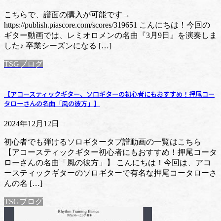
こちらで、譜面の購入が可能です→
https://publish.piascore.com/scores/319651 こんにちは！今回の
ギター動画では、レミオロメンの名曲『3月9日』を演奏しま
した♪ 卒業シーズンになる […]
TSGブログ
【アコースティックギター、ソロギターの初心者にもおすすめ！押尾コー
タローさんの名曲「風の彼方」】
2024年12月12日
初心者でも弾けるソロギタータブ譜動画の一覧はこちら
【アコースティックギター初心者にもおすすめ！押尾コータ
ローさんの名曲「風の彼方」】 こんにちは！今回は、アコ
ースティックギターのソロギターで有名な押尾コータローさ
んの名 […]
TSGブログ