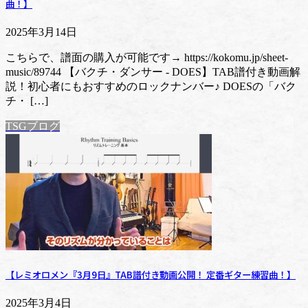
曲！】
2025年3月14日
こちらで、譜面の購入が可能です→ https://kokomu.jp/sheet-
music/89744 【バクチ・ダンサー - DOES】TAB譜付き動画解
説！初心者にもおすすめのロックナンバー♪ DOESの「バク
チ・ […]
TSGブログ
【レミオロメン『3月9日』TAB譜付き動画公開！ 定番ギター練習曲！】
2025年3月4日