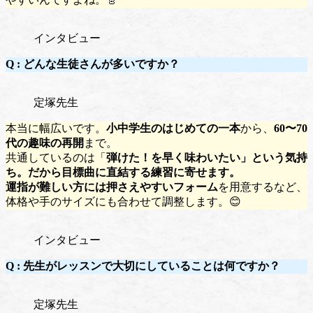
インタビュー
Q :
どんな生徒さんが多いですか？
定塚先生
本当に幅広いです。
小中学生のはじめての一本
から、
60〜70
代の趣味の再開
まで。
共通しているのは「
弾けた！
を早く味わいたい」という気持
ち。だから目標曲に直結する練習に寄せます。
運指が難しい方には
押さえやすいフォーム
を用意するなど、
体格や手のサイズにも合わせて調整します。😊
インタビュー
Q :
先生がレッスンで大切にしていることは何ですか？
定塚先生