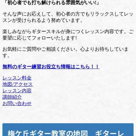
「初心者でも打ち解けられる雰囲気がいい!」
そんな声にお応えして、初心者の方でもリラックスしてレッ
スンが受けられるよう努めています。
楽しみながらギタースキルが身につくレッスン内容です。ご
要望に応じてフォローいたします!
お気軽にご質問やご相談ください。心よりお待ちしていま
す。
無料のギター練習お役立ち情報はこちら！！
レッスン料金
地図/アクセス
レッスン内容
講師紹介
お問い合わせ
梅ケ丘
ギター教室の地図 ギターレ