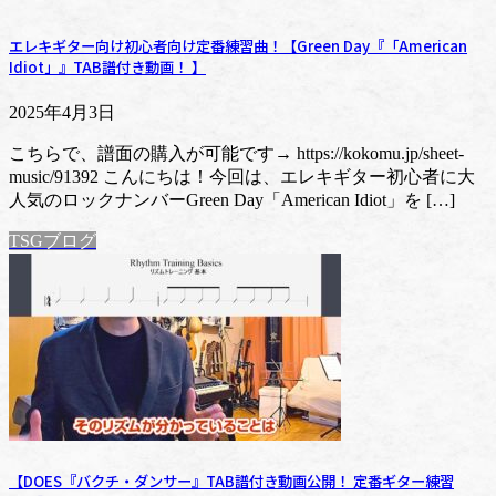
エレキギター向け初心者向け定番練習曲！【Green Day『「American
Idiot」』TAB譜付き動画！ 】
2025年4月3日
こちらで、譜面の購入が可能です→ https://kokomu.jp/sheet-
music/91392 こんにちは！今回は、エレキギター初心者に大
人気のロックナンバーGreen Day「American Idiot」を […]
TSGブログ
【DOES『バクチ・ダンサー』TAB譜付き動画公開！ 定番ギター練習