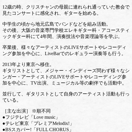
12歳の時、クリスチャンの母親に連れられ通っていた教会で
見たコンサートに感化され、ギターを始める。
中学生の頃から地元広島でバンドなどを組み活動。
その後、大阪の音楽専門学校エレキギター科・アコースティ
ックギター科にて4年間、演奏技法や音楽理論等を学ぶ。
卒業後、様々なアーティストのLIVEサポートやレコーディ
ング参加を中心に、LiveBarでのレギュラー演奏等も行う。
2013年より東京へ移住。
ギタリストとして、メジャー・インディーズ問わず様々なシ
ンガー・アーティストのLIVEサポートやレコーディング参
加を中心に、TV出演、ミュージカル等の劇伴でも活動中。
並行して、ギタリストとして自身のアーティスト活動も行っ
ている。
［主な出演］ ※順不同
●フジテレビ「Love music」
●テレビ東京「プレミアMelodix!」
●BSスカパー!「FULL CHORUS」