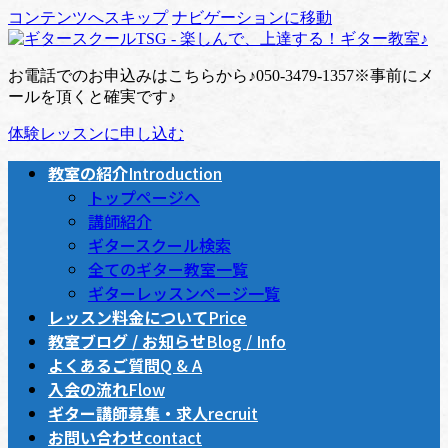
コンテンツへスキップ
ナビゲーションに移動
お電話でのお申込みはこちらから♪
050-3479-1357
※事前にメ
ールを頂くと確実です♪
体験レッスンに申し込む
教室の紹介
Introduction
トップページへ
講師紹介
ギタースクール検索
全てのギター教室一覧
ギターレッスンページ一覧
レッスン料金について
Price
教室ブログ / お知らせ
Blog / Info
よくあるご質問
Q & A
入会の流れ
Flow
ギター講師募集・求人
recruit
お問い合わせ
contact