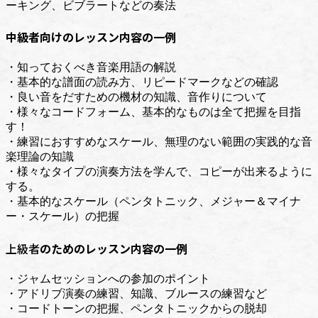
ーキング、ビブラートなどの奏法
中級者向けのレッスン内容の一例
・知っておくべき音楽用語の解説
・基本的な譜面の読み方、リピードマークなどの確認
・良い音をだすための機材の知識、音作りについて
・様々なコードフォーム、基本的なものは全て把握を目指
す！
・練習におすすめなスケール、無理のない範囲の実践的な音
楽理論の知識
・様々なタイプの演奏方法を学んで、コピーが出来るように
する。
・基本的なスケール（ペンタトニック、メジャー＆マイナ
ー・スケール）の把握
上級者
のためのレッスン内容の一例
・ジャムセッションへの参加のポイント
・アドリブ演奏の練習、知識、ブルースの練習など
・コードトーンの把握、ペンタトニックからの脱却