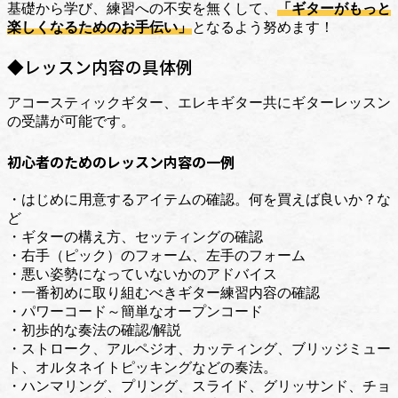
基礎から学び、練習への不安を無くして、
「ギターがもっと
楽しくなるためのお手伝い」
となるよう努めます！
◆レッスン内容の具体例
アコースティックギター、エレキギター共にギターレッスン
の受講が可能です。
初心者のためのレッスン内容の一例
・はじめに用意するアイテムの確認。何を買えば良いか？な
ど
・ギターの構え方、セッティングの確認
・右手（ピック）のフォーム、左手のフォーム
・悪い姿勢になっていないかのアドバイス
・一番初めに取り組むべきギター練習内容の確認
・パワーコード～簡単なオープンコード
・初歩的な奏法の確認/解説
・ストローク、アルペジオ、カッティング、ブリッジミュー
ト、オルタネイトピッキングなどの奏法。
・ハンマリング、プリング、スライド、グリッサンド、チョ