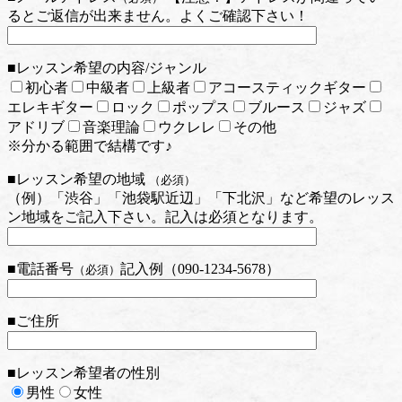
るとご返信が出来ません。よくご確認下さい！
■レッスン希望の内容/ジャンル
初心者
中級者
上級者
アコースティックギター
エレキギター
ロック
ポップス
ブルース
ジャズ
アドリブ
音楽理論
ウクレレ
その他
※分かる範囲で結構です♪
■レッスン希望の地域
（必須）
（例）「渋谷」「池袋駅近辺」「下北沢」など希望のレッス
ン地域をご記入下さい。記入は必須となります。
■電話番号
記入例（090-1234-5678）
（必須）
■ご住所
■レッスン希望者の性別
男性
女性