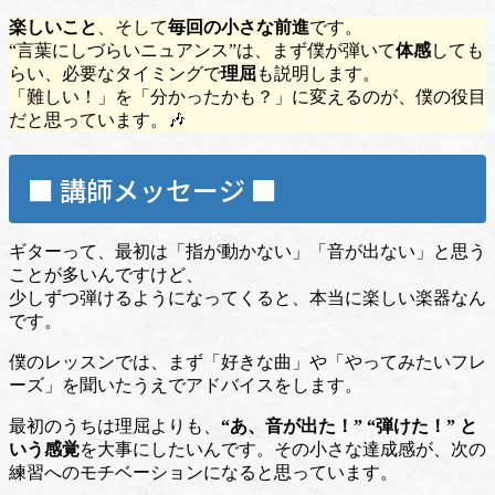
楽しいこと
、そして
毎回の小さな前進
です。
“言葉にしづらいニュアンス”は、まず僕が弾いて
体感
しても
らい、必要なタイミングで
理屈
も説明します。
「難しい！」を「分かったかも？」に変えるのが、僕の役目
だと思っています。🎶
■ 講師メッセージ ■
ギターって、最初は「指が動かない」「音が出ない」と思う
ことが多いんですけど、
少しずつ弾けるようになってくると、本当に楽しい楽器なん
です。
僕のレッスンでは、まず「好きな曲」や「やってみたいフレ
ーズ」を聞いたうえでアドバイスをします。
最初のうちは理屈よりも、
“あ、音が出た！” “弾けた！” と
いう感覚
を大事にしたいんです。その小さな達成感が、次の
練習へのモチベーションになると思っています。