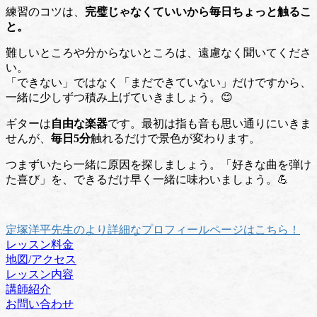
練習のコツは、
完璧じゃなくていいから毎日ちょっと触るこ
と。
難しいところや分からないところは、遠慮なく聞いてくださ
い。
「できない」ではなく「まだできていない」だけですから、
一緒に少しずつ積み上げていきましょう。😊
ギターは
自由な楽器
です。最初は指も音も思い通りにいきま
せんが、
毎日5分
触れるだけで景色が変わります。
つまずいたら一緒に原因を探しましょう。「好きな曲を弾け
た喜び」を、できるだけ早く一緒に味わいましょう。💪
定塚洋平先生のより詳細なプロフィールページはこちら！
レッスン料金
地図/アクセス
レッスン内容
講師紹介
お問い合わせ