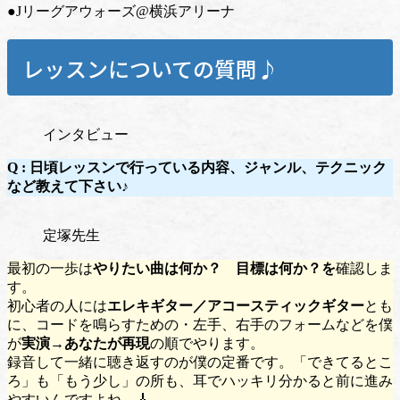
●Jリーグアウォーズ@横浜アリーナ
レッスンについての質問♪
インタビュー
Q : 日頃レッスンで行っている内容、ジャンル、テクニック
など教えて下さい♪
定塚先生
最初の一歩は
やりたい曲は何か？ 目標は何か？を
確認しま
す。
初心者の人には
エレキギター／アコースティックギター
とも
に、コードを鳴らすための・左手、右手のフォームなどを僕
が
実演→あなたが再現
の順でやります。
録音して一緒に聴き返すのが僕の定番です。「できてるとこ
ろ」も「もう少し」の所も、耳でハッキリ分かると前に進み
やすいんですよね。🎸