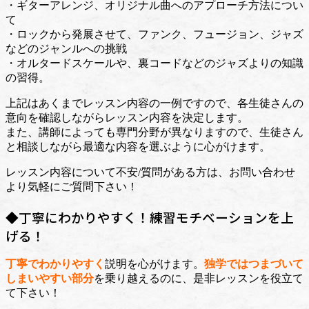
・ギターアレンジ、オリジナル曲へのアプローチ方法につい
て
・ロックから発展させて、ファンク、フュージョン、ジャズ
などのジャンルへの挑戦
・オルタードスケールや、裏コードなどのジャズよりの知識
の習得。
上記はあくまでレッスン内容の一例ですので、各生徒さんの
意向を確認しながらレッスン内容を決定します。
また、講師によっても専門分野が異なりますので、生徒さん
と相談しながら最適な内容を選ぶように心がけます。
レッスン内容について不安/質問がある方は、お問い合わせ
より気軽にご質問下さい！
◆丁寧にわかりやすく！練習モチベーションを上
げる！
丁寧でわかりやすく
説明を心がけます。
独学ではつまづいて
しまいやすい部分
を乗り越えるのに、是非レッスンを役立て
て下さい！