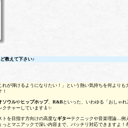
など教えて下さい♪
これが弾けるようになりたい！」という熱い気持ちを何よりも大
す！
オソウル
や
ヒップホップ
、
R&B
といった、いわゆる「おしゃれ
クチャーしています🎸✨
ストを目指す方向けの高度な
ギター
テクニックや音楽理論…例
っとマニアックで深い内容まで、バッチリ対応できますよ！💪