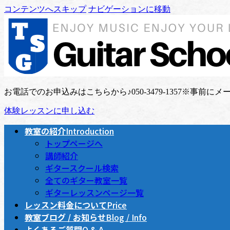
コンテンツへスキップ
ナビゲーションに移動
お電話でのお申込みはこちらから♪
050-3479-1357
※事前にメー
体験レッスンに申し込む
教室の紹介
Introduction
トップページへ
講師紹介
ギタースクール検索
全てのギター教室一覧
ギターレッスンページ一覧
レッスン料金について
Price
教室ブログ / お知らせ
Blog / Info
よくあるご質問
Q & A