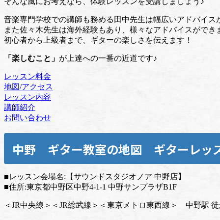
そんな風にお考えなら、体験レッスンを受講しましょう♪
音楽専門学校での講師も務める田中先生は幅広いアドバイス
また佐々木先生は海外経験もあり、様々なアドバイスができ
初心者から上級者まで、ギターの楽しさを伝えます！
「楽しむこと」
が上達への一番の近道です♪
レッスン料金
地図/アクセス
レッスン内容
講師紹介
お問い合わせ
中野
ギター教室の地図 ギターレッ
■レッスン会場名:【サウンドスタジオノア 中野店】
■住所:東京都中野区中野4-1-1 中野サンプラザB1F
＜JR中央線＞＜JR総武線＞＜東京メトロ東西線＞ 中野駅