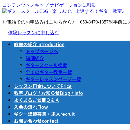
コンテンツへスキップ
ナビゲーションに移動
お電話でのお申込みはこちらから♪
050-3479-1357
※事前に
体験レッスンに申し込む
教室の紹介
Introduction
トップページへ
講師紹介
ギタースクール検索
全てのギター教室一覧
ギターレッスンページ一覧
レッスン料金について
Price
教室ブログ / お知らせ
Blog / Info
よくあるご質問
Q & A
入会の流れ
Flow
ギター講師募集・求人
recruit
お問い合わせ
contact