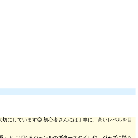
切にしています😊 初心者さんには丁寧に、高いレベルを目
系」とよばれるジャンルの
ギター
スタイルや、
ジャズ
に踏み