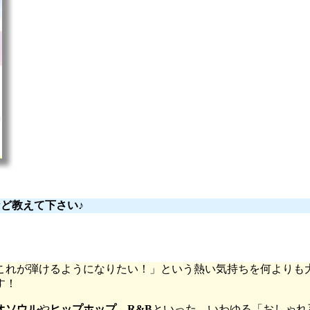
など教えて下さい♪
これが弾けるようになりたい！」という熱い気持ちを何よりも大
す！
オソウル
や
ヒップホップ
、
R&B
といった、いわゆる「おしゃれ