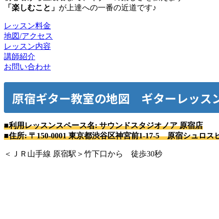
「楽しむこと」
が上達への一番の近道です♪
レッスン料金
地図/アクセス
レッスン内容
講師紹介
お問い合わせ
原宿
ギター教室の地図 ギターレッス
■利用レッスンスペース名:
サウンドスタジオノア 原宿店
■住所:
〒150-0001 東京都渋谷区神宮前1-17-5 原宿シュロス
＜ＪＲ山手線 原宿駅＞竹下口から 徒歩30秒