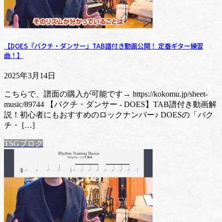
【DOES『バクチ・ダンサー』TAB譜付き動画公開！ 定番ギター練習
曲！】
2025年3月14日
こちらで、譜面の購入が可能です→ https://kokomu.jp/sheet-
music/89744 【バクチ・ダンサー - DOES】TAB譜付き動画解
説！初心者にもおすすめのロックナンバー♪ DOESの「バク
チ・ […]
TSGブログ