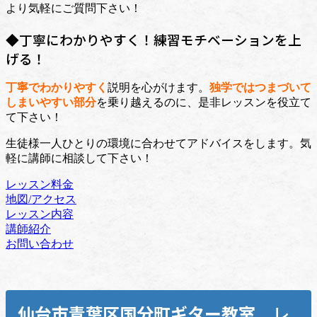
より気軽にご質問下さい！
◆丁寧にわかりやすく！練習モチベーションを上
げる！
丁寧でわかりやすく
説明を心がけます。
独学ではつまづいて
しまいやすい部分
を乗り越えるのに、是非レッスンを役立て
て下さい！
生徒様一人ひとりの環境に合わせてアドバイスをします。気
軽に講師に相談して下さい！
レッスン料金
地図/アクセス
レッスン内容
講師紹介
お問い合わせ
仙台市青葉区国分町
ギター教室
レ