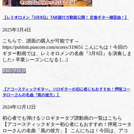
【レミオロメン『3月9日』TAB譜付き動画公開！ 定番ギター練習曲！】
2025年3月4日
こちらで、譜面の購入が可能です→
https://publish.piascore.com/scores/319651 こんにちは！今回の
ギター動画では、レミオロメンの名曲『3月9日』を演奏しま
した♪ 卒業シーズンになる […]
TSGブログ
【アコースティックギター、ソロギターの初心者にもおすすめ！押尾コー
タローさんの名曲「風の彼方」】
2024年12月12日
初心者でも弾けるソロギタータブ譜動画の一覧はこちら
【アコースティックギター初心者にもおすすめ！押尾コータ
ローさんの名曲「風の彼方」】 こんにちは！今回は、アコ