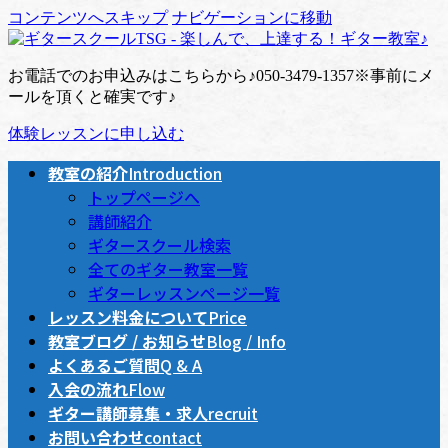
コンテンツへスキップ
ナビゲーションに移動
お電話でのお申込みはこちらから♪
050-3479-1357
※事前にメ
ールを頂くと確実です♪
体験レッスンに申し込む
教室の紹介
Introduction
トップページへ
講師紹介
ギタースクール検索
全てのギター教室一覧
ギターレッスンページ一覧
レッスン料金について
Price
教室ブログ / お知らせ
Blog / Info
よくあるご質問
Q & A
入会の流れ
Flow
ギター講師募集・求人
recruit
お問い合わせ
contact