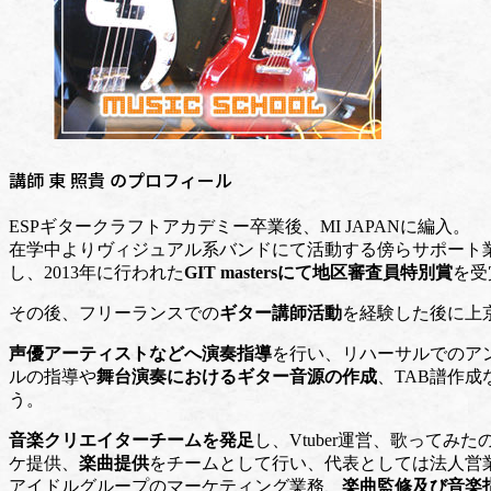
講師 東 照貴 のプロフィール
ESPギタークラフトアカデミー卒業後、MI JAPANに編入。
在学中よりヴィジュアル系バンドにて活動する傍らサポート
し、2013年に行われた
GIT mastersにて地区審査員特別賞
を受
その後、フリーランスでの
ギター講師活動
を経験した後に上
声優アーティストなどへ演奏指導
を行い、リハーサルでのア
ルの指導や
舞台演奏におけるギター音源の作成
、TAB譜作成
う。
音楽クリエイターチームを発足
し、Vtuber運営、歌ってみた
ケ提供、
楽曲提供
をチームとして行い、代表としては法人営
アイドルグループのマーケティング業務、
楽曲監修及び音楽