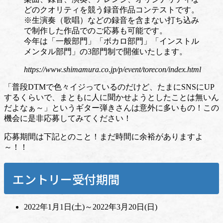
どのクオリティを競う録音作品コンテストです。
※生演奏（歌唱）などの録音を含まない打ち込み
で制作した作品でのご応募も可能です。
今年は「一般部門」「ボカロ部門」「インストル
メンタル部門」の3部門制で開催いたします。
https://www.shimamura.co.jp/p/event/torecon/index.html
「普段DTMで色々イジっているのだけど、たまにSNSにUP
するくらいで、まともに人に聞かせようとしたことは無いん
だよなぁ～」というギター弾きさんは意外に多いもの！この
機会に是非応募してみてください！
応募期間は下記とのこと！まだ時間に余裕がありますよ
～！！
エントリー受付期間
2022年1月1日(土)～2022年3月20日(日)