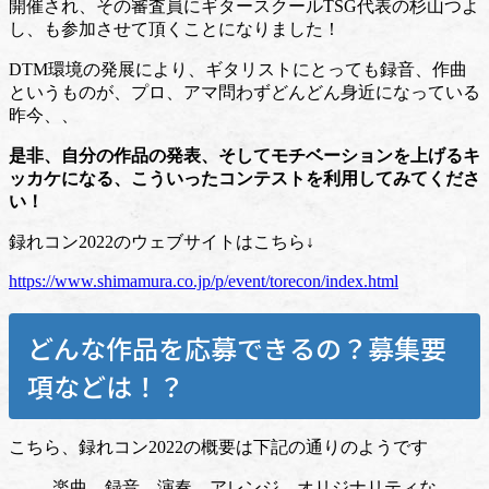
開催され、その審査員にギタースクールTSG代表の杉山つよ
し、も参加させて頂くことになりました！
DTM環境の発展により、ギタリストにとっても録音、作曲
というものが、プロ、アマ問わずどんどん身近になっている
昨今、、
是非、自分の作品の発表、そしてモチベーションを上げるキ
ッカケになる、こういったコンテストを利用してみてくださ
い！
録れコン2022のウェブサイトはこちら↓
https://www.shimamura.co.jp/p/event/torecon/index.html
どんな作品を応募できるの？募集要
項などは！？
こちら、録れコン2022の概要は下記の通りのようです
楽曲、録音、演奏、アレンジ、オリジナリティな