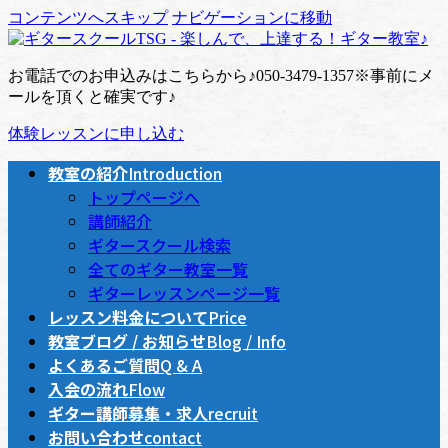
コンテンツへスキップ
ナビゲーションに移動
お電話でのお申込みはこちらから♪
050-3479-1357
※事前にメ
ールを頂くと確実です♪
体験レッスンに申し込む
教室の紹介
Introduction
トップページへ
講師紹介
ギタースクール検索
全てのギター教室一覧
ギターレッスンページ一覧
レッスン料金について
Price
教室ブログ / お知らせ
Blog / Info
よくあるご質問
Q & A
入会の流れ
Flow
ギター講師募集・求人
recruit
お問い合わせ
contact