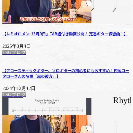
【レミオロメン『3月9日』TAB譜付き動画公開！ 定番ギター練習曲！】
2025年3月4日
TSGブログ
【アコースティックギター、ソロギターの初心者にもおすすめ！押尾コー
タローさんの名曲「風の彼方」】
2024年12月12日
TSGブログ