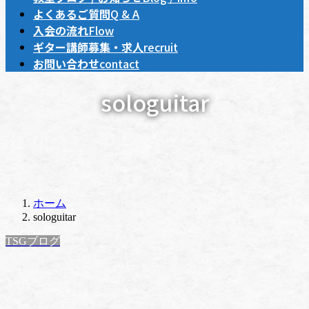
よくあるご質問
Q & A
入会の流れ
Flow
ギター講師募集・求人
recruit
お問い合わせ
contact
sologuitar
ホーム
sologuitar
TSGブログ