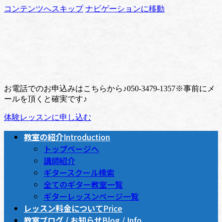
コンテンツへスキップ
ナビゲーションに移動
お電話でのお申込みはこちらから♪
050-3479-1357
※事前にメ
ールを頂くと確実です♪
体験レッスンに申し込む
教室の紹介
Introduction
トップページへ
講師紹介
ギタースクール検索
全てのギター教室一覧
ギターレッスンページ一覧
レッスン料金について
Price
教室ブログ / お知らせ
Blog / Info