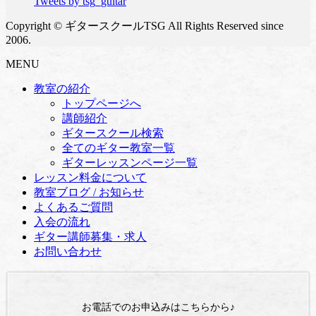
Tweets by tsg_guitar
Copyright © ギタースクールTSG All Rights Reserved since
2006.
MENU
教室の紹介
トップページへ
講師紹介
ギタースクール検索
全てのギター教室一覧
ギターレッスンページ一覧
レッスン料金について
教室ブログ / お知らせ
よくあるご質問
入会の流れ
ギター講師募集・求人
お問い合わせ
お電話でのお申込みはこちらから♪