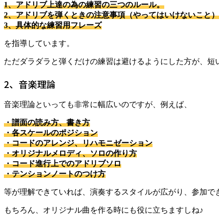
1、アドリブ上達の為の練習の三つのルール。
2、アドリブを弾くときの注意事項（やってはいけないこと）
3、具体的な練習用フレーズ
を指導しています。
ただダラダラと弾くだけの練習は避けるようにした方が、短
2、音楽理論
音楽理論といっても非常に幅広いのですが、例えば、
・譜面の読み方、書き方
・各スケールのポジション
・コードのアレンジ、リハモニゼーション
・オリジナルメロディ、ソロの作り方
・コード進行上でのアドリブソロ
・テンションノートのつけ方
等が理解できていれば、演奏するスタイルが広がり、参加で
もちろん、オリジナル曲を作る時にも役に立ちますしね♪