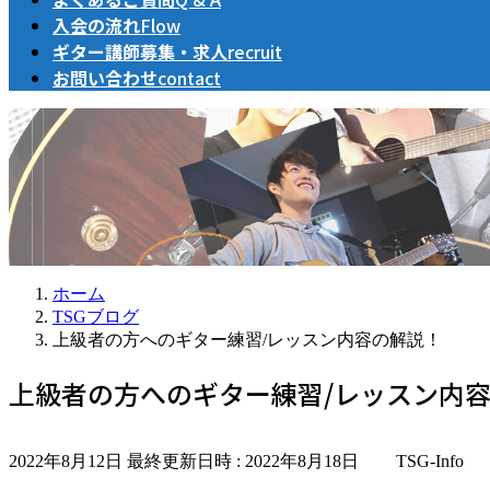
入会の流れ
Flow
ギター講師募集・求人
recruit
お問い合わせ
contact
ホーム
TSGブログ
上級者の方へのギター練習/レッスン内容の解説！
上級者の方へのギター練習/レッスン内
2022年8月12日
最終更新日時 :
2022年8月18日
TSG-Info