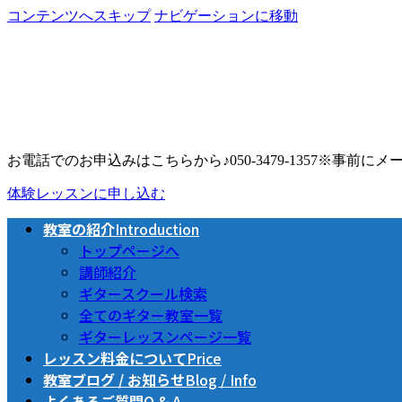
コンテンツへスキップ
ナビゲーションに移動
お電話でのお申込みはこちらから♪
050-3479-1357
※事前にメー
体験レッスンに申し込む
教室の紹介
Introduction
トップページへ
講師紹介
ギタースクール検索
全てのギター教室一覧
ギターレッスンページ一覧
レッスン料金について
Price
教室ブログ / お知らせ
Blog / Info
よくあるご質問
Q & A