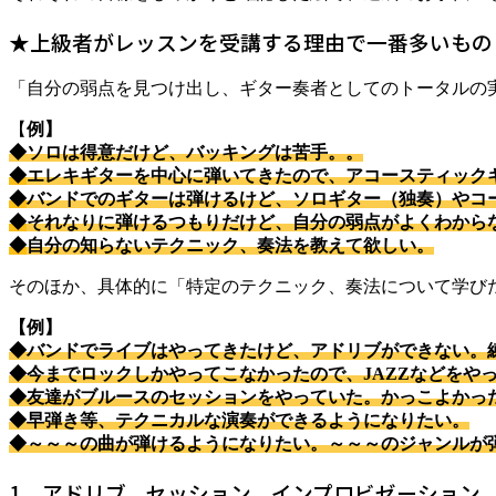
★上級者がレッスンを受講する理由で一番多いもの
「自分の弱点を見つけ出し、ギター奏者としてのトータルの
【
例】
◆ソロは得意だけど、バッキングは苦手。。
◆
エレキギターを中心に弾いてきたので、アコースティック
◆
バンドでのギターは弾けるけど、ソロギター（独奏）やコ
◆
それなりに弾けるつもりだけど、自分の弱点がよくわから
◆
自分の知らないテクニック、奏法を教えて欲しい。
そのほか、具体的に「特定のテクニック、奏法について学び
【例】
◆バンドでライブはやってきたけど、アドリブができない。
◆今までロックしかやってこなかったので、JAZZなどをや
◆友達がブルースのセッションをやっていた。かっこよかっ
◆早弾き等、テクニカルな演奏ができるようになりたい。
◆～～～の曲が弾けるようになりたい。～～～のジャンルが
1、アドリブ、セッション、インプロビゼーション