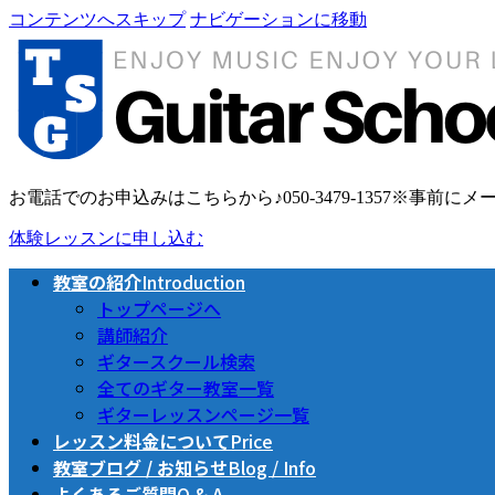
コンテンツへスキップ
ナビゲーションに移動
お電話でのお申込みはこちらから♪
050-3479-1357
※事前にメー
体験レッスンに申し込む
教室の紹介
Introduction
トップページへ
講師紹介
ギタースクール検索
全てのギター教室一覧
ギターレッスンページ一覧
レッスン料金について
Price
教室ブログ / お知らせ
Blog / Info
よくあるご質問
Q & A