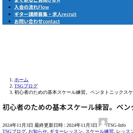
入会の流れ
Flow
ギター講師募集・求人
recruit
お問い合わせ
contact
ホーム
TSGブログ
初心者のための基本スケール練習。ペンタトニックスケ
初心者のための基本スケール練習。ペン
2024年11月3日
最終更新日時 :
2024年11月3日
TSG-Info
TSGブログ
,
お知らせ
,
ギターレッスン
,
スケール練習
,
レッス