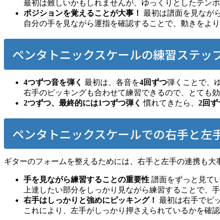
最初は難しいかもしれませんが、ゆっくりとしたテンポ
ポジションを覚えることが大事！
最初は譜面を見なが
自分の手を見ながら運指を確認することで、動きをより
ペンタトニックスケールの練習ステッ
4つずつ音を弾く
最初は、各音を
4回ずつ
弾くことで、
右手のピッキングも合わせて練習できるので、とても効
2つずつ、最終的には1つずつ弾く
慣れてきたら、
2回ず
ペンタトニックスケールでの右手と左
ギターのフォームを整えるためには、右手と左手の連携も大
手を見ながら練習することの重要性
譜面をずっと見て
上達したい部分をしっかり見ながら練習することで、手
右手はしっかりと強めにピッキング！
最初は右手でピ
これにより、左手がしっかり押さえられているかを確認